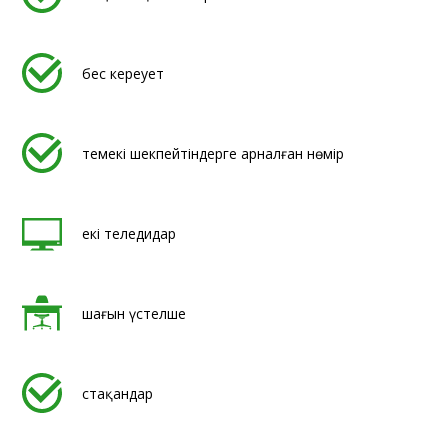
бес кереует
темекі шекпейтіндерге арналған нөмір
екі теледидар
шағын үстелше
стақандар