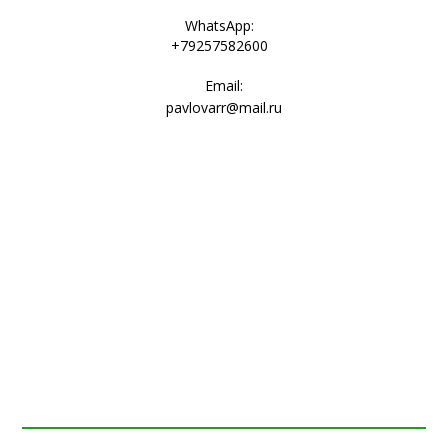
WhatsApp:
+79257582600
Email:
pavlovarr@mail.ru