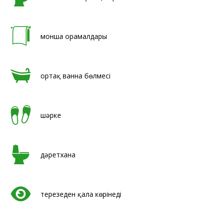
монша орамалдары
ортақ ванна бөлмесі
шәрке
дәретхана
терезеден қала көрінеді