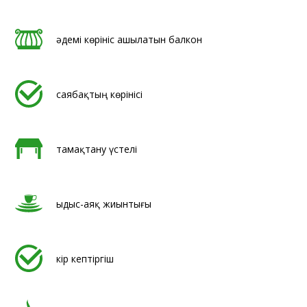
әдемі көрініс ашылатын балкон
саябақтың көрінісі
тамақтану үстелі
ыдыс-аяқ жиынтығы
кір кептіргіш