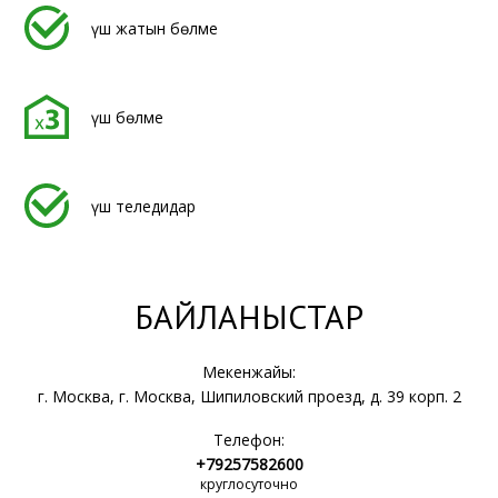
үш жатын бөлме
үш бөлме
үш теледидар
БАЙЛАНЫСТАР
Мекенжайы:
г. Москва, г. Москва, Шипиловский проезд, д. 39 корп. 2
Телефон:
+79257582600
круглосуточно