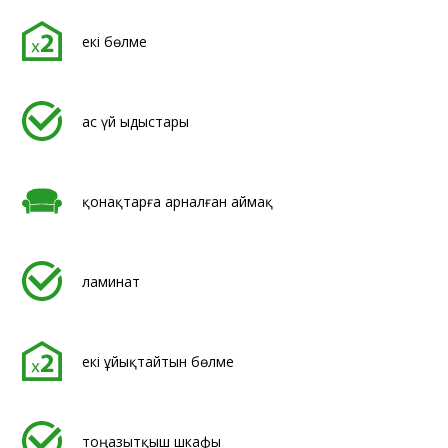
екі бөлме
ас үй ыдыстары
қонақтарға арналған аймақ
ламинат
екі ұйықтайтын бөлме
тоңазытқыш шкафы