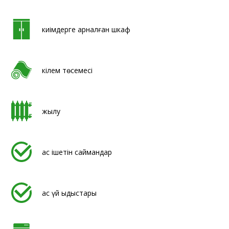
киімдерге арналған шкаф
кілем төсемесі
жылу
ас ішетін саймандар
ас үй ыдыстары