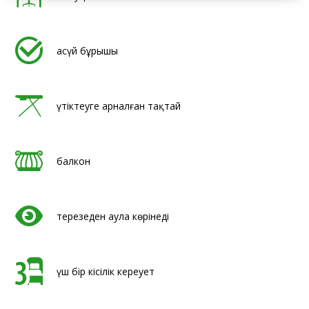
асүй бұрышы
үтіктеуге арналған тақтай
балкон
терезеден аула көрінеді
үш бір кісілік кереует