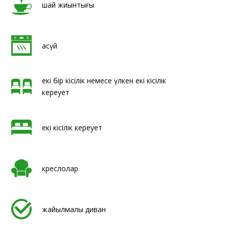
шай жиынтығы
асүй
екі бір кісілік немесе үлкен екі кісілік
кереует
екі кісілік кереует
креслолар
жайылмалы диван