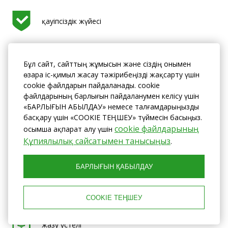
қауіпсіздік жүйесі
жұмыс үстелі
Бұл сайт, сайттың жұмысын және сіздің онымен
өзара іс-қимыл жасау тәжірибеңізді жақсарту үшін
cookie файлдарын пайдаланады. cookie
файлдарының барлығын пайдаланумен келісу үшін
ілгіштер
«БАРЛЫҒЫН ҚАБЫЛДАУ» немесе талғамдарыңызды
басқару үшін «COOKIE ТЕҢШЕУ» түймесін басыңыз.
cookie файлдарының
Қосымша ақпарат алу үшін
Құпиялылық сайсатымен танысыңыз
.
екі бір кісілік кереует
БАРЛЫҒЫН ҚАБЫЛДАУ
багаж тумбасы
COOKIE ТЕҢШЕУ
жазу үстелі