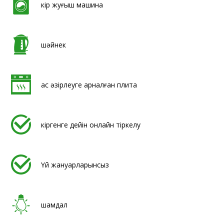
кір жуғыш машина
шәйнек
ас әзірлеуге арналған плита
кіргенге дейін онлайн тіркелу
Үй жануарларынсыз
шамдал