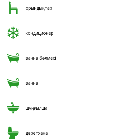
орындықтар
кондиционер
ванна бөлмесі
ванна
шұңғылша
дәретхана