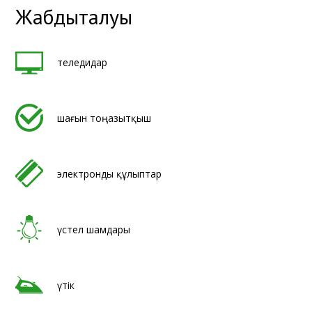
Жабдықталуы
теледидар
шағын тоңазытқыш
электронды құлыптар
үстел шамдары
үтік