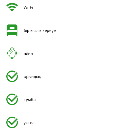
Wi-Fi
бір кісілік кереует
айна
орындық
тумба
үстел