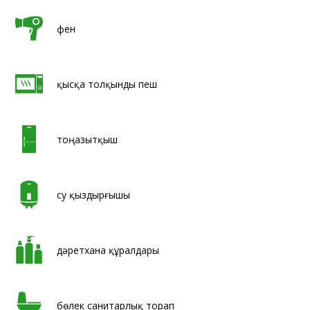
фен
қысқа толқынды пеш
тоңазытқыш
су қыздырғышы
дәретхана құралдары
бөлек санитарлық торап