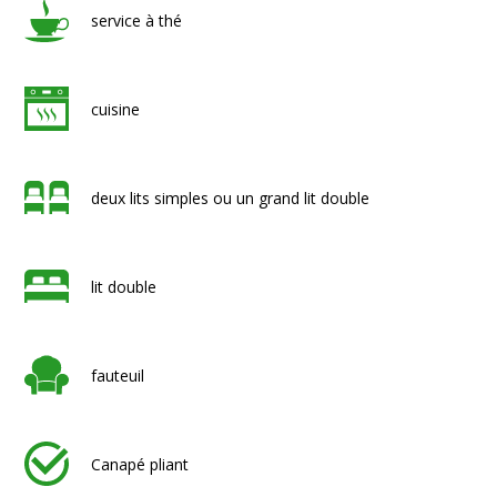
service à thé
cuisine
deux lits simples ou un grand lit double
lit double
fauteuil
Canapé pliant