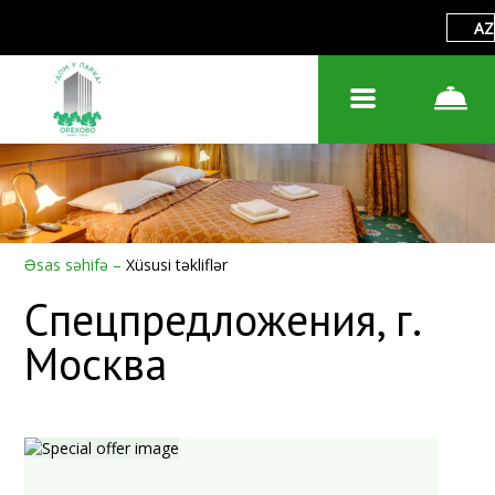
AZ
Əsas səhifə
–
Xüsusi təkliflər
Спецпредложения, г.
Москва