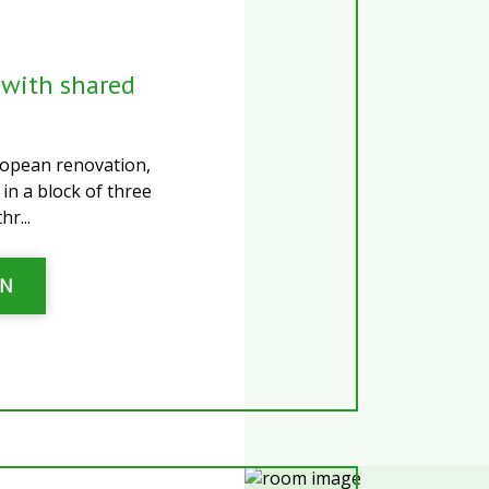
with shared
opean renovation,
 in a block of three
r...
ƏN