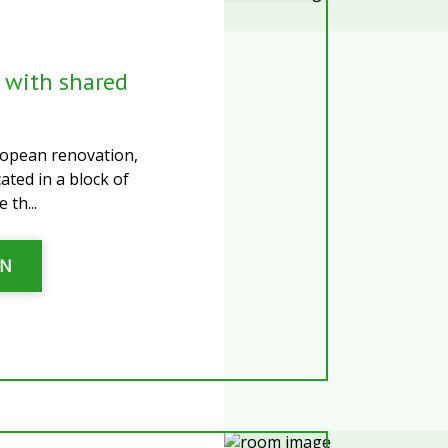
 with shared
opean renovation,
cated in a block of
 th...
ƏN