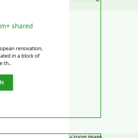
om+ shared
opean renovation,
cated in a block of
 th...
ƏN