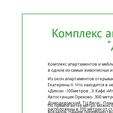
Комплекс 
"
Комплекс апартаментов и мебл
в одном из самых живописных и
Из окон апартаментов открыва
Екатерины II. Что находится в 
«Дикси» -100метров , 3. Кафе «Иг
Автостанция Орехово- 300 метро
Домодедовский, ТЦ Вегас , План
По прямой ветке метро можно б
расположены в 100 метрах от ст
вокзалов. Нашим преимущество