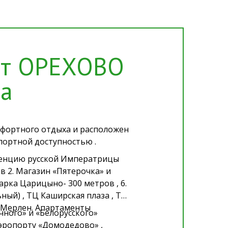
ат ОРЕХОВО
ва
мфортного отдыха и расположен
портной доступностью .
денцию русской Императрицы
в 2. Магазин «Пятерочка» и
парка Царицыно- 300 метров , 6.
ный) , ТЦ Каширская плаза , ТЦ
а-Мерлен. Апартаменты
чного» и «Белорусского»
эропорту «Домодедово» ,