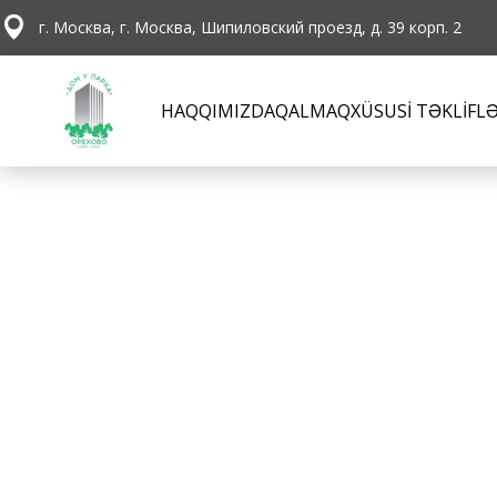
г. Москва, г. Москва, Шипиловский проезд, д. 39 корп. 2
HAQQIMIZDA
QALMAQ
XÜSUSİ TƏKLİFL