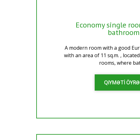
Economy single roo
bathroom
A modern room with a good Eur
with an area of 11 sq.m. , located
rooms, where bath
QiYMƏTİ ÖYR