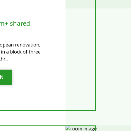
m+ shared
opean renovation,
 in a block of three
r...
ƏN