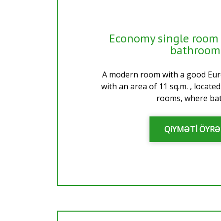
Economy single room 
bathroom
A modern room with a good Eur
with an area of 11 sq.m. , located
rooms, where bath
QiYMƏTİ ÖYR