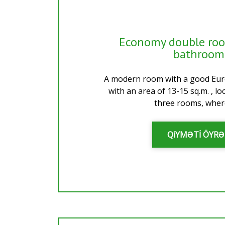
Economy double ro
bathroom
A modern room with a good Eur
with an area of 13-15 sq.m. , lo
three rooms, where
QiYMƏTİ ÖYR