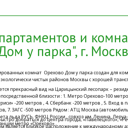
апартаментов и комн
Дом у парка", г. Моск
ированных комнат Орехово Дом у парка создан для ко
 экологически чистых районов Москвы с хорошей транс
ется прекрасный вид на Царицынский лесопарк – рези
непосредственной близости : 1. Метро Орехово-100 метро
риси» -200 метров , 4. Сбербанк -200 метров , 5. Вход в 
в, 7. ЗАГС -500 метров Рядом : АТЦ Москва (автомобиль
ета льда РУСЬ, ФНКЦ России , совхоз им. Ленина, Леру
ыстро добраться до центра города, «Павелецкого», «Ре
анции метро «Орехово» .
м является близкое расположение к международному а