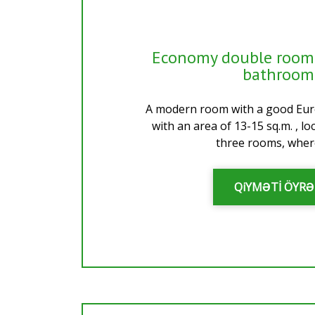
Economy double room
bathroom
A modern room with a good Eur
with an area of 13-15 sq.m. , lo
three rooms, where
QiYMƏTİ ÖYR